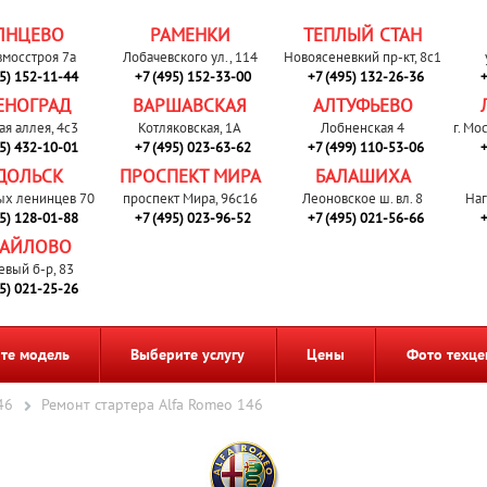
ЛНЦЕВО
РАМЕНКИ
ТЕПЛЫЙ СТАН
вмосстроя 7а
Лобачевского ул., 114
Новоясеневкий пр-кт, 8с1
95) 152-11-44
+7 (495) 152-33-00
+7 (495) 132-26-36
+
ЕНОГРАД
ВАРШАВСКАЯ
АЛТУФЬЕВО
ая аллея, 4с3
Котляковская, 1А
Лобненская 4
г. Мо
95) 432-10-01
+7 (495) 023-63-62
+7 (499) 110-53-06
+
ДОЛЬСК
ПРОСПЕКТ МИРА
БАЛАШИХА
ых ленинцев 70
проспект Мира, 96с16
Леоновское ш. вл. 8
Наг
95) 128-01-88
+7 (495) 023-96-52
+7 (495) 021-56-66
+
АЙЛОВО
евый б-р, 83
95) 021-25-26
те модель
Выберите услугу
Цены
Фото техце
46
Ремонт стартера Alfa Romeo 146