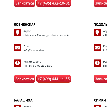
Записаться
+7 (495) 432-10-01
Записа
ЛОБНЕНСКАЯ
ПОДОЛ
Адрес:
Ад
г. Москва г. Москва, ул. Лобненская, 4
г.
Email:
Ema
info@stogood.ru
in
Режим работы:
Ре
Пн–Вс: с 9:00 до 21:00
Пн
Записаться
+7 (499) 444-11-53
Записа
БАЛАШИХА
ХИМКИ
Адрес:
Ад