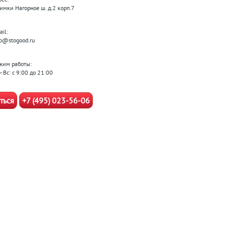
Химки Нагорное ш. д.2 корп.7
il:
fo@stogood.ru
жим работы:
–Вс: с 9:00 до 21:00
ться
+7 (495) 023-56-06