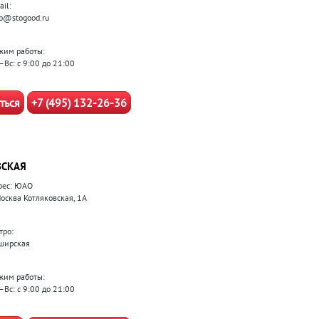
il:
fo@stogood.ru
жим работы:
–Вс: с 9:00 до 21:00
ться
+7 (495) 132-26-36
СКАЯ
рес: ЮАО
Москва Котляковская, 1А
тро:
ширская
жим работы:
–Вс: с 9:00 до 21:00