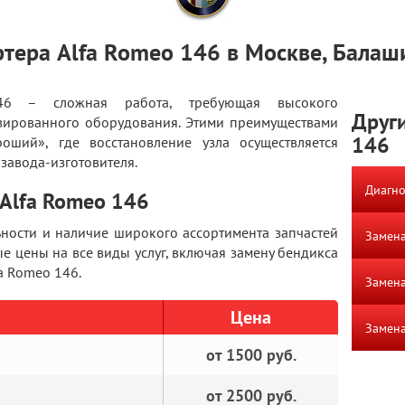
ртера Alfa Romeo 146 в Москве, Балаш
46 – сложная работа, требующая высокого
Други
зированного оборудования. Этими преимуществами
146
оший», где восстановление узла осуществляется
завода-изготовителя.
Диагно
 Alfa Romeo 146
ьности и наличие широкого ассортимента запчастей
Замена
е цены на все виды услуг, включая замену бендикса
fa Romeo 146.
Замена
Цена
Замена
от 1500 руб.
от 2500 руб.