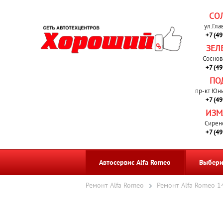
СО
ул.Гла
+7 (4
ЗЕЛ
Соснов
+7 (4
ПО
пр-кт Юн
+7 (4
ИЗМ
Сирен
+7 (4
Автосервис Alfa Romeo
Выбери
Ремонт Alfa Romeo
Ремонт Alfa Romeo 1