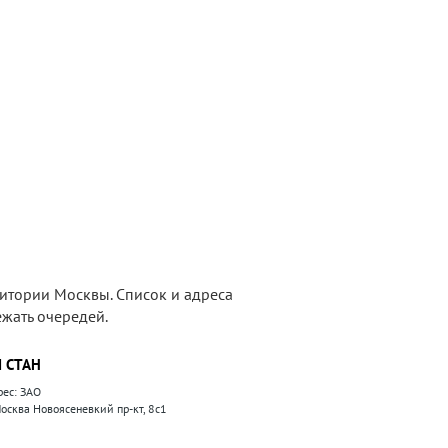
итории Москвы. Список и адреса
жать очередей.
 СТАН
рес: ЗАО
 Москва Новоясеневкий пр-кт, 8с1