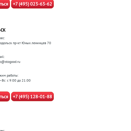
ться
+7 (495) 023-63-62
ЬСК
рес:
 Подольск пр-кт Юных ленинцев 70
il:
fo@stogood.ru
жим работы:
–Вс: с 9:00 до 21:00
ться
+7 (495) 128-01-88
рес: