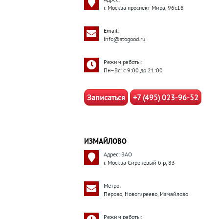
г. Москва проспект Мира, 96с16
Email:
info@stogood.ru
Режим работы:
Пн–Вс: с 9:00 до 21:00
Записаться
+7 (495) 023-96-52
ИЗМАЙЛОВО
Адрес: ВАО
г. Москва Сиреневый б-р, 83
Метро:
Перово, Новогиреево, Измайлово
Режим работы: