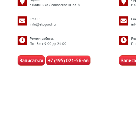
г. Балашиха Леоновское ш. вл. 8
г. 
Email:
Ema
info@stogood.ru
in
Режим работы:
Ре
Пн–Вс: с 9:00 до 21:00
Пн
Записаться
+7 (495) 021-56-66
Записа