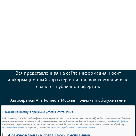
Вся представленная на сайте информация, носит
информационный характер и ни при каких условиях не
является публичной офертой.
Автосервисы Alfa Romeo в Москве – ремонт и обслуживание
автомобилей
Нажимая на кнопку, я принимаю условия соглашения.
Сайт использует cookie-файлы (файлы для сохранения настроек и статистики посещений), чтобы сделать ваше пребывание
Политика использования cookies
на нем максимально удобным. К сайту подключен сервис веб-аналитики Яндекс.Метрика, использующий
cookie-файлы
(файлы для сохранения настроек и статистики посещений). Оставаясь на сайте, вы даете свое согласие на обработку
персональных данных
в порядке, указанном в
политике обработки персональных данных
.
Согласие на обработку персональных данных
Я ознакомлен(а) и соглашаюсь с условиями