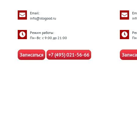
Email:
Ema
info@stogood.ru
in
Режим работы:
Ре
Пн–Вс: с 9:00 до 21:00
Пн
Записаться
+7 (495) 021-56-66
Записа