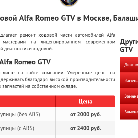
овой Alfa Romeo GTV в Москве, Балаш
длагает ремонт ходовой части автомобилей Alfa
Други
 мастерами на лицензированном современном
GTV
й диагностики ходовой.
Alfa Romeo GTV
Диагно
с-листе на сайте компании. Умеренные цены на
ддерживать благодаря высокой производительности
Замена
запчастей на собственном складе.
Замена
Цена
Замена
упицы (без ABS)
от 2000 руб.
упицы (с ABS)
от 2400 руб.