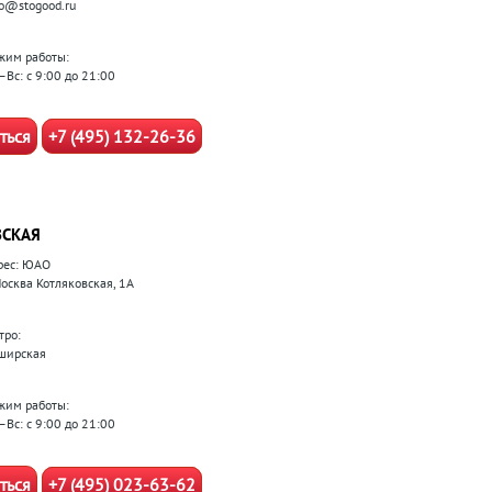
fo@stogood.ru
жим работы:
–Вс: с 9:00 до 21:00
ться
+7 (495) 132-26-36
СКАЯ
рес: ЮАО
Москва Котляковская, 1А
тро:
ширская
жим работы:
–Вс: с 9:00 до 21:00
ться
+7 (495) 023-63-62