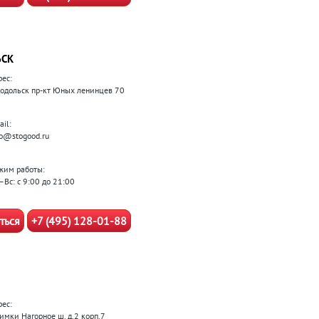
ЬСК
рес:
 Подольск пр-кт Юных ленинцев 70
il:
fo@stogood.ru
жим работы:
–Вс: с 9:00 до 21:00
ться
+7 (495) 128-01-88
рес:
Химки Нагорное ш. д.2 корп.7