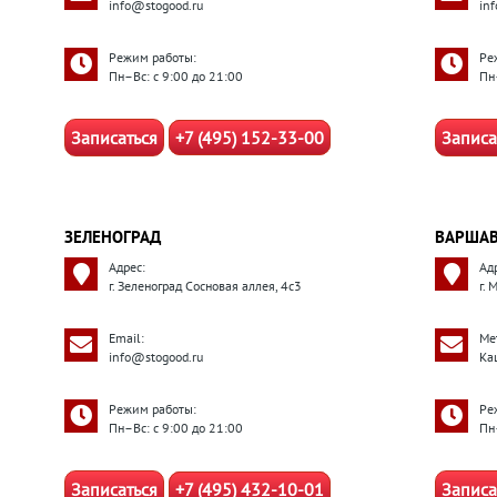
info@stogood.ru
in
Режим работы:
Ре
Пн–Вс: с 9:00 до 21:00
Пн
Записаться
+7 (495) 152-33-00
Записа
ЗЕЛЕНОГРАД
ВАРШАВ
Адрес:
Ад
г. Зеленоград Сосновая аллея, 4с3
г. 
Email:
Ме
info@stogood.ru
Ка
Режим работы:
Ре
Пн–Вс: с 9:00 до 21:00
Пн
Записаться
+7 (495) 432-10-01
Записа