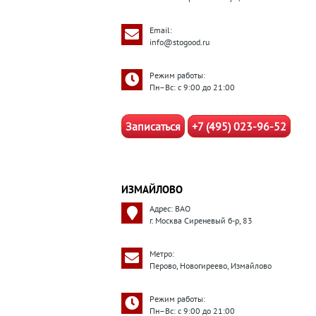
Email:
info@stogood.ru
Режим работы:
Пн–Вс: с 9:00 до 21:00
Записаться
+7 (495) 023-96-52
ИЗМАЙЛОВО
Адрес: ВАО
г. Москва Сиреневый б-р, 83
Метро:
Перово, Новогиреево, Измайлово
Режим работы:
Пн–Вс: с 9:00 до 21:00