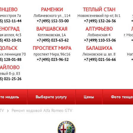
ЛНЦЕВО
РАМЕНКИ
ТЕПЛЫЙ СТАН
вмосстроя 7а
Лобачевского ул., 114
Новоясеневкий пр-кт, 8с1
95) 152-11-44
+7 (495) 152-33-00
+7 (495) 132-26-36
+
ЕНОГРАД
ВАРШАВСКАЯ
АЛТУФЬЕВО
ая аллея, 4с3
Котляковская, 1А
Лобненская 4
г. Мо
95) 432-10-01
+7 (495) 023-63-62
+7 (499) 110-53-06
+
ДОЛЬСК
ПРОСПЕКТ МИРА
БАЛАШИХА
ых ленинцев 70
проспект Мира, 96с16
Леоновское ш. вл. 8
Наг
95) 128-01-88
+7 (495) 023-96-52
+7 (495) 021-56-66
+
АЙЛОВО
евый б-р, 83
95) 021-25-26
те модель
Выберите услугу
Цены
Фото техце
TV
Ремонт ходовой Alfa Romeo GTV