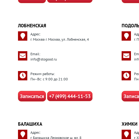
ЛОБНЕНСКАЯ
ПОДОЛ
Адрес:
Ад
г. Москва г. Москва, ул. Лобненская, 4
г.
Email:
Ema
info@stogood.ru
in
Режим работы:
Ре
Пн–Вс: с 9:00 до 21:00
Пн
Записаться
+7 (499) 444-11-53
Записа
БАЛАШИХА
ХИМКИ
Адрес:
Ад
г. Балашиха Леоновское ш. вл. 8
г. 