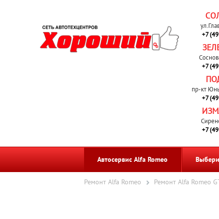
СО
ул.Гла
+7 (4
ЗЕЛ
Соснов
+7 (4
ПО
пр-кт Юн
+7 (4
ИЗМ
Сирен
+7 (4
Автосервис Alfa Romeo
Выбери
Ремонт Alfa Romeo
Ремонт Alfa Romeo G