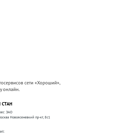
тосервисов сети «Хороший»,
у онлайн.
 СТАН
рес: ЗАО
 Москва Новоясеневкий пр-кт, 8с1
il: