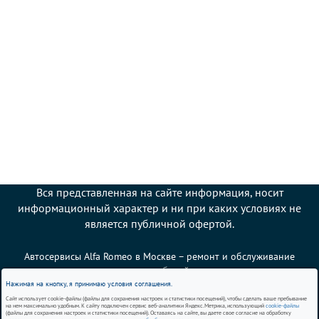
Вся представленная на сайте информация, носит
информационный характер и ни при каких условиях не
является публичной офертой.
Автосервисы Alfa Romeo в Москве – ремонт и обслуживание
автомобилей
Нажимая на кнопку, я принимаю условия соглашения.
Сайт использует cookie-файлы (файлы для сохранения настроек и статистики посещений), чтобы сделать ваше пребывание
Политика использования cookies
на нем максимально удобным. К сайту подключен сервис веб-аналитики Яндекс.Метрика, использующий
cookie-файлы
(файлы для сохранения настроек и статистики посещений). Оставаясь на сайте, вы даете свое согласие на обработку